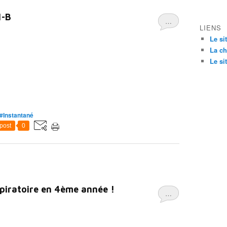
1-B
…
LIENS
Le si
La ch
Le si
#Instantané
post
0
piratoire en 4ème année !
…