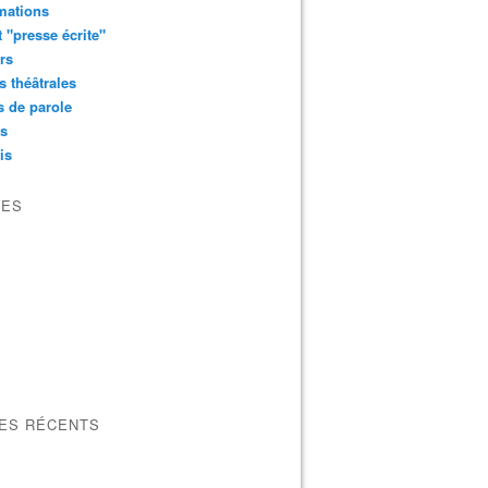
mations
t "presse écrite"
rs
s théâtrales
 de parole
os
is
VES
LES RÉCENTS