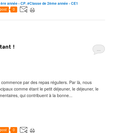
1ère année - CP
,
#Classe de 2ème année - CE1
post
0
tant !
…
 commence par des repas réguliers. Par là, nous
cipaux comme étant le petit déjeuner, le déjeuner, le
mentaires, qui contribuent à la bonne...
post
0