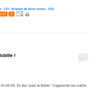
e - CE1
,
#Classe de 3ème année - CE2
post
0
cbille !
…
6-09-25. En lien avec le fichier "J'apprends les maths