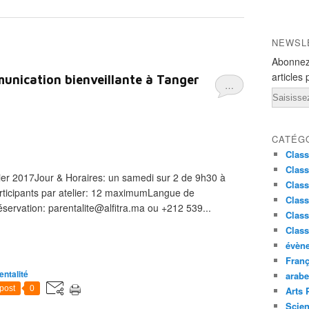
NEWSL
Abonnez
articles 
munication bienveillante à Tanger
…
Email
CATÉG
Class
Class
rier 2017Jour & Horaires: un samedi sur 2 de 9h30 à
Class
ticipants par atelier: 12 maximumLangue de
Clas
éservation: parentalite@alfitra.ma ou +212 539...
Clas
Clas
évèn
Franç
entalité
arabe
post
0
Arts 
Scie