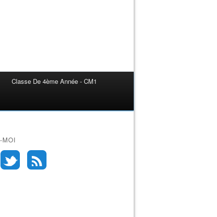
Classe De 4ème Année - CM1
-MOI