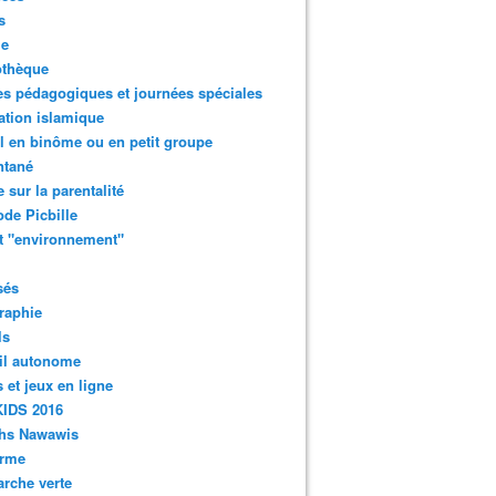
s
ie
othèque
es pédagogiques et journées spéciales
tion islamique
il en binôme ou en petit groupe
ntané
e sur la parentalité
de Picbille
t "environnement"
sés
raphie
ls
il autonome
 et jeux en ligne
IDS 2016
ths Nawawis
orme
rche verte