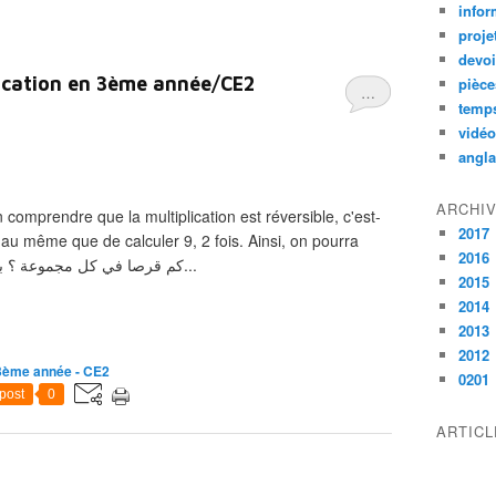
infor
proje
devoi
plication en 3ème année/CE2
pièce
…
temps
vidé
angla
ARCHI
 comprendre que la multiplication est réversible, c'est-
2017
t au même que de calculer 9, 2 fois. Ainsi, on pourra
2016
calculer plus vite ! كم قرصا في كل مجموعة ؟ باستعمال أقراص بكبيل...
2015
2014
2013
2012
3ème année - CE2
0201
post
0
ARTIC