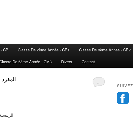
 - CP
Classe De 2ème Année - CE1
Classe De 3ème Année - CE2
Classe De 6ème Année - CM3
Divers
Contact
المفرد و
…
SUIVEZ
الرئيسية 