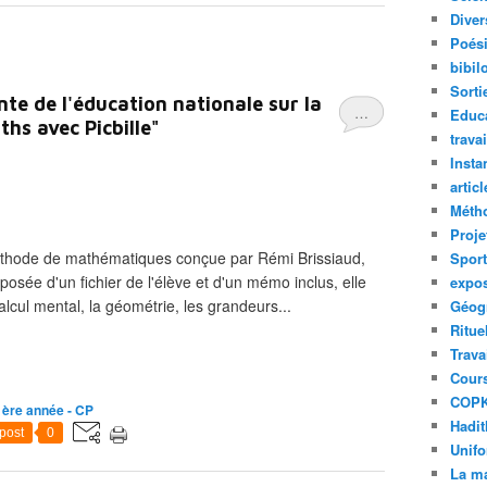
Diver
Poés
bibil
Sorti
e de l'éducation nationale sur la
…
Educa
hs avec Picbille"
trava
Insta
articl
Métho
Proje
éthode de mathématiques conçue par Rémi Brissiaud,
Sport
e d'un fichier de l'élève et d'un mémo inclus, elle
expo
alcul mental, la géométrie, les grandeurs...
Géog
Ritue
Trava
Cours
COPK
1ère année - CP
Hadi
post
0
Unif
La ma